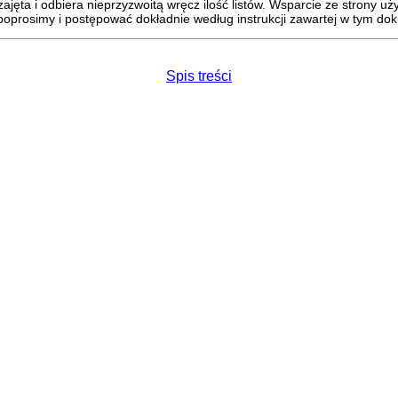
jęta i odbiera nieprzyzwoitą wręcz ilość listów. Wsparcie ze strony 
poprosimy i postępować dokładnie według instrukcji zawartej w tym do
Spis treści