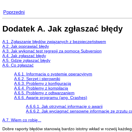
Poprzedni
Dodatek A. Jak zgłaszać błędy
A.1. Zgłaszanie błędów związanych z bezpieczeństwem
A.2. Jak poprawiać błędy
A.3. Jak wykonać test regresji za pomocą Subversion
A.4. Jak zgłaszać błędy
A.5. Gdzie zgłaszać błędy
A.6. Co zgłaszać
A.6.1. Informacja o systemie operacyjnym
A.6.2. Sprzęt i sterowniki
A.6.3. Problemy z konfiguracją
A.6.4. Problemy z kompilacją
A.6.5. Problemy z odtwarzaniem
A.6.6. Awarie programu (ang. Crashes)
A.6.6.1. Jak otrzymać informację o awarii
A.6.6.2. Jak wyciągnąć sensowne informacje ze zrzutu c
A.7. Wiem co robię...
Dobre raporty błędów stanowią bardzo istotny wkład w rozwój każde