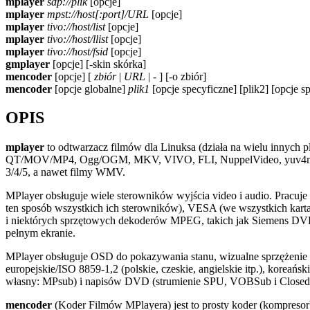
mplayer
sdp://plik
[opcje]
mplayer
mpst://host[:port]/URL
[opcje]
mplayer
tivo://host/list
[opcje]
mplayer
tivo://host/llist
[opcje]
mplayer
tivo://host/fsid
[opcje]
gmplayer
[opcje] [-skin skórka]
mencoder
[opcje] [
zbiór
|
URL
|
-
] [-o zbiór]
mencoder
[opcje globalne]
plik1
[opcje specyficzne] [plik2] [opcje s
OPIS
mplayer
to odtwarzacz filmów dla Linuksa (działa na wielu inny
QT/MOV/MP4, Ogg/OGM, MKV, VIVO, FLI, NuppelVideo, yuv4mpeg
3/4/5, a nawet filmy WMV.
MPlayer obsługuje wiele sterowników wyjścia video i audio. Prac
ten sposób wszystkich ich sterowników), VESA (we wszystkich kart
i niektórych sprzętowych dekoderów MPEG, takich jak Siemens DVB
pełnym ekranie.
MPlayer obsługuje OSD do pokazywania stanu, wizualne sprzężenie z
europejskie/ISO 8859-1,2 (polskie, czeskie, angielskie itp.), kor
własny: MPsub) i napisów DVD (strumienie SPU, VOBSub i Closed 
mencoder
(Koder Filmów MPlayera) jest to prosty koder (kompresor