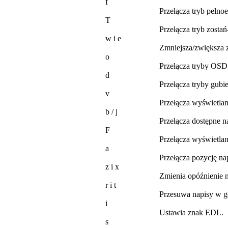
f
Przełącza tryb pełno
T
Przełącza tryb zosta
w i e
Zmniejsza/zwiększa 
o
Przełącza tryby OSD: 
d
Przełącza tryby gubi
v
Przełącza wyświetlan
b / j
Przełącza dostępne n
F
Przełącza wyświetla
a
Przełącza pozycję na
z i x
Zmienia opóźnienie n
r i t
Przesuwa napisy w g
i
Ustawia znak EDL.
s