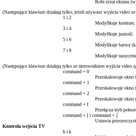
Robi zrzut ekranu (w
(Następujące klawisze działają tylko, jeżeli używasz wyjścia video ze s
1 i 2
Modyfikuje kontrast.
3 i 4
Modyfikuje jasność.
5 i 6
Modyfikuje barwę (k
7 i 8
Modyfikuje nasyceni
(Następujące klawisze działają tylko ze sterownikiem wyjścia video q
command + 0
Przeskalowuje okno f
command + 1
Przeskalowuje okno f
command + 2
Przeskalowuje okno f
command + f
Przełącza tryb pełno
command + [ i command + ]
Ustawia przezroczyst
Kontrola wejścia TV
h i k