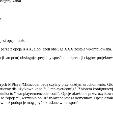
stępny kanał.
w.
jest opcja -nofs.
o w parze z opcją XXX, albo jeżeli obsługa XXX została wkompilowana.
cji -ao pcm) obsługuje specjalny sposób interpretacji ciągów projek
órych MPlayer/MEncoder będą czytały przy każdym uruchomieniu. Głów
specyficzny dla użytkownika to "~/ .mplayer/config". Zbiorem konfigu
ytkownika to "~/.mplayer/mencoder.conf". Opcje określone przez użytko
 to "opcja=
", wszystko po "#" uważane jest za komentarz. Opcje dział
 Również podopcje mogą być określane w ten sposób.