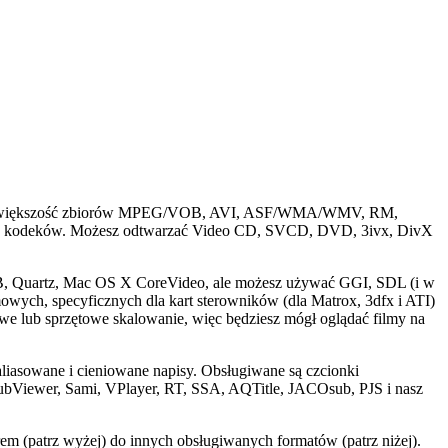
dtwarza większość zbiorów MPEG/VOB, AVI, ASF/WMA/WMV, RM,
h kodeków. Możesz odtwarzać Video CD, SVCD, DVD, 3ivx, DivX
tFB, Quartz, Mac OS X CoreVideo, ale możesz używać GGI, SDL (i w
wych, specyficznych dla kart sterowników (dla Matrox, 3dfx i ATI)
lub sprzętowe skalowanie, więc będziesz mógł oglądać filmy na
liasowane i cieniowane napisy. Obsługiwane są czcionki
 SubViewer, Sami, VPlayer, RT, SSA, AQTitle, JACOsub, PJS i nasz
m (patrz wyżej) do innych obsługiwanych formatów (patrz niżej).