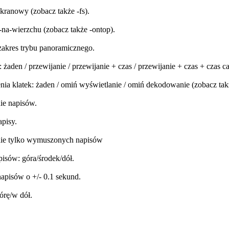
ekranowy (zobacz także -fs).
ń-na-wierzchu (zobacz także -ontop).
zakres trybu panoramicznego.
żaden / przewijanie / przewijanie + czas / przewijanie + czas + czas c
enia klatek: żaden / omiń wyświetlanie / omiń dekodowanie (zobacz tak
ie napisów.
apisy.
nie tylko wymuszonych napisów
pisów: góra/środek/dół.
apisów o +/- 0.1 sekund.
órę/w dół.