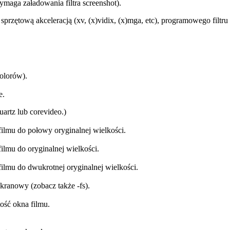
ymaga załadowania filtra screenshot).
przętową akceleracją (xv, (x)vidix, (x)mga, etc), programowego filtru ko
olorów).
e.
uartz lub corevideo.)
ilmu do połowy oryginalnej wielkości.
ilmu do oryginalnej wielkości.
ilmu do dwukrotnej oryginalnej wielkości.
ekranowy (zobacz także -fs).
ość okna filmu.