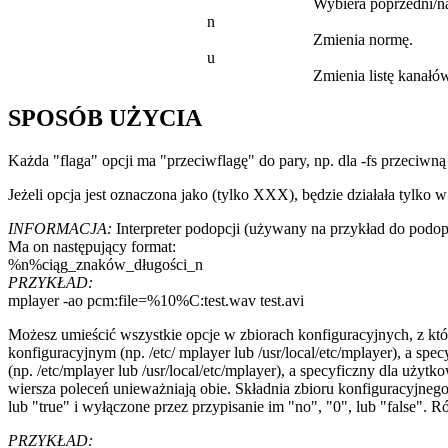
Wybiera poprzedni/na
n
Zmienia normę.
u
Zmienia listę kanałó
SPOSÓB UŻYCIA
Każda "flaga" opcji ma "przeciwflagę" do pary, np. dla -fs przeciwną 
Jeżeli opcja jest oznaczona jako (tylko XXX), będzie działała tylk
INFORMACJA:
Interpreter podopcji (używany na przykład do podop
Ma on następujący format:
%n%ciąg_znaków_długości_n
PRZYKŁAD:
mplayer -ao pcm:file=%10%C:test.wav test.avi
Możesz umieścić wszystkie opcje w zbiorach konfiguracyjnych, z kt
konfiguracyjnym (np. /etc/ mplayer lub /usr/local/etc/mplayer), a 
(np. /etc/mplayer lub /usr/local/etc/mplayer), a specyficzny dla uż
wiersza poleceń unieważniają obie. Składnia zbioru konfiguracyjnego
lub "true" i wyłączone przez przypisanie im "no", "0", lub "false".
PRZYKŁAD: