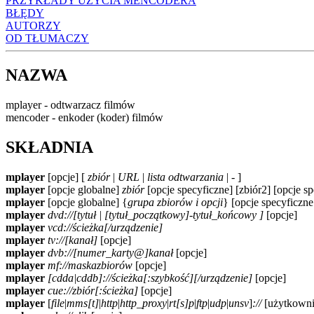
PRZYKŁADY UŻYCIA MENCODERA
BŁĘDY
AUTORZY
OD TŁUMACZY
NAZWA
mplayer - odtwarzacz filmów
mencoder - enkoder (koder) filmów
SKŁADNIA
mplayer
[opcje] [
zbiór
|
URL
|
lista odtwarzania
|
-
]
mplayer
[opcje globalne]
zbiór
[opcje specyficzne] [zbiór2] [opcje s
mplayer
[opcje globalne] {
grupa zbiorów i opcji
} [opcje specyficzne
mplayer
dvd://[tytuł | [tytuł_początkowy]-tytuł_końcowy ]
[opcje]
mplayer
vcd://ścieżka[/urządzenie]
mplayer
tv://[kanał]
[opcje]
mplayer
dvb://[numer_karty@]kanał
[opcje]
mplayer
mf://maskazbiorów
[opcje]
mplayer
[cdda|cddb]://ścieżka[:szybkość][/urządzenie]
[opcje]
mplayer
cue://zbiór[:ścieżka]
[opcje]
mplayer
[
file
|
mms[t]
|
http
|
http_proxy
|
rt[s]p
|
ftp
|
udp
|
unsv
]
://
[użytkowni