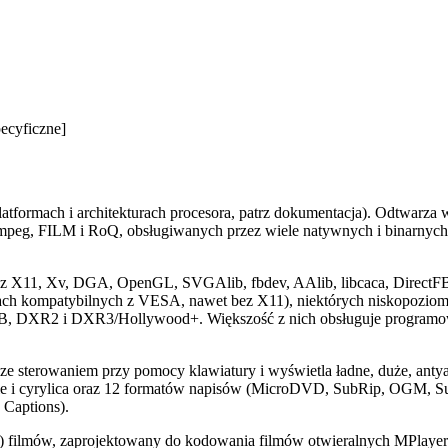
pecyficzne]
ch platformach i architekturach procesora, patrz dokumentacja). O
, FILM i RoQ, obsługiwanych przez wiele natywnych i binarnyc
uje z X11, Xv, DGA, OpenGL, SVGAlib, fbdev, AAlib, libcaca, Direc
ach kompatybilnych z VESA, nawet bez X11), niektórych niskopoziomo
, DXR2 i DXR3/Hollywood+. Większość z nich obsługuje programowe 
e sterowaniem przy pomocy klawiatury i wyświetla ładne, duże, antya
eańskie i cyrylica oraz 12 formatów napisów (MicroDVD, SubRip, OGM,
Captions).
) filmów, zaprojektowany do kodowania filmów otwieralnych MPlayere