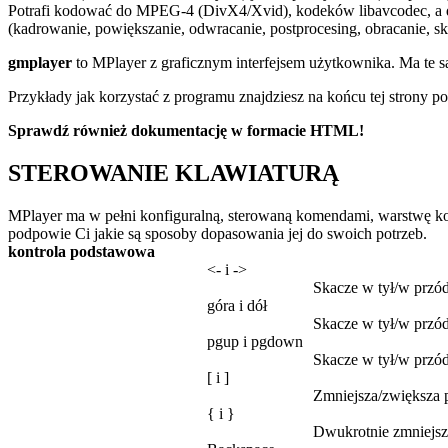
Potrafi kodować do MPEG-4 (DivX4/Xvid), kodeków libavcodec, a d
(kadrowanie, powiększanie, odwracanie, postprocesing, obracanie, 
gmplayer
to MPlayer z graficznym interfejsem użytkownika. Ma te s
Przykłady jak korzystać z programu znajdziesz na końcu tej strony p
Sprawdź również dokumentację w formacie HTML!
STEROWANIE KLAWIATURĄ
MPlayer ma w pełni konfiguralną, sterowaną komendami, warstwę kont
podpowie Ci jakie są sposoby dopasowania jej do swoich potrzeb.
kontrola podstawowa
<- i ->
Skacze w tył/w przód
góra i dół
Skacze w tył/w przód
pgup i pgdown
Skacze w tył/w przód
[ i ]
Zmniejsza/zwiększa 
{ i }
Dwukrotnie zmniejsz