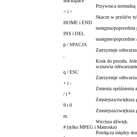
Backspace
Przywraca normalną 
< i >
Skacze w przód/w tył
HOME i END
następna/poprzednia 
INS i DEL
następne/poprzednie 
p / SPACJA
Zatrzymuje odtwarzan
.
Krok do przodu. Jedn
wznawia odtwarzanie
q / ESC
Zatrzymuje odtwarza
+ i -
Zmienia opóźnienia a
/ i *
Zmniejsza/zwiększa 
9 i 0
Zmniejsza/zwiększa 
m
Wycisza dźwięk.
# (tylko MPEG i Matroska)
Przełącza między do