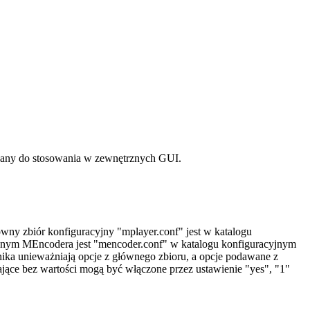
towany do stosowania w zewnętrznych GUI.
ny zbiór konfiguracyjny "mplayer.conf" jest w katalogu
racyjnym MEncodera jest "mencoder.conf" w katalogu konfiguracyjnym
wnika unieważniają opcje z głównego zbioru, a opcje podawane z
ające bez wartości mogą być włączone przez ustawienie "yes", "1"