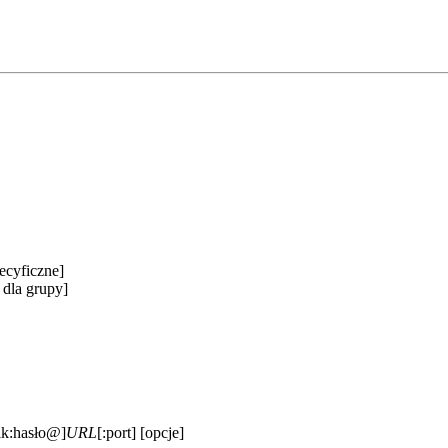
pecyficzne]
 dla grupy]
k:hasło@]
URL
[:port] [opcje]