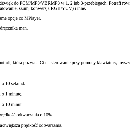
źwięk do PCM/MP3/VBRMP3 w 1, 2 lub 3-przebiegach. Potrafi równie
skalowanie, szum, konwersja RGB/YUV) i inne.
ame opcje co MPlayer.
odręcznika man.
roli, która pozwala Ci na sterowanie przy pomocy klawiatury, myszy, 
 o 10 sekund.
 o 1 minutę.
 o 10 minut.
prędkość odtwarzania o 10%.
a/zwiększa prędkość odtwarzania.