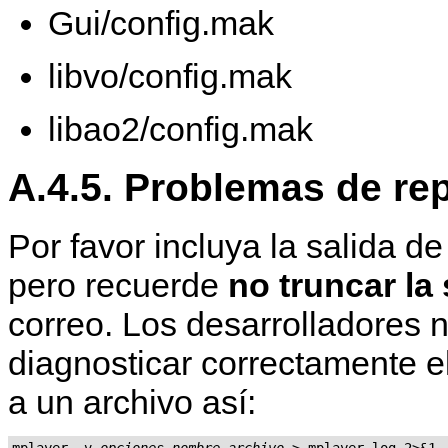
Gui/config.mak
libvo/config.mak
libao2/config.mak
A.4.5. Problemas de re
Por favor incluya la salida d
pero recuerde
no truncar la 
correo. Los desarrolladores 
diagnosticar correctamente el
a un archivo así:
mplayer -v 
opciones
nombre-archivo
 > mplayer.log 2>&1