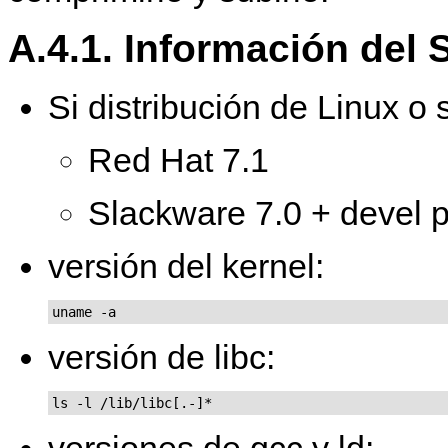
A.4.1. Información del 
Si distribución de Linux o 
Red Hat 7.1
Slackware 7.0 + devel pa
versión del kernel:
uname -a
versión de libc:
ls -l /lib/libc[.-]*
versiones de gcc y ld: