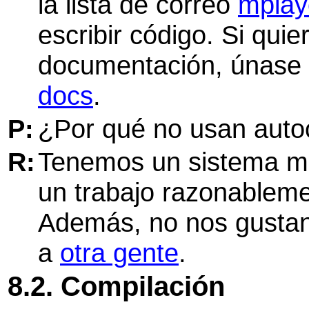
la lista de correo
mplay
escribir código. Si quie
documentación, únase a
docs
.
P:
¿Por qué no usan aut
R:
Tenemos un sistema mo
un trabajo razonablem
Además, no nos gustan
a
otra gente
.
8.2. Compilación