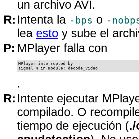
un archivo AVI.
R:
Intenta la
o
-bps
-nobp
lea
esto
y sube el archi
P:
MPlayer
falla con
MPlayer interrupted by

signal 4 in module: decode_video
.
R:
Intente ejecutar
MPlay
compilado. O recompil
tiempo de ejecución (
.