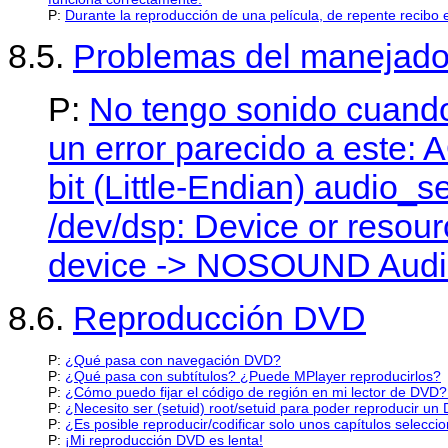
P:
Durante la reproducción de una película, de repente recibo el
8.5.
Problemas del manejador
P:
No tengo sonido cuando
un error parecido a este:
bit (Little-Endian) audio_
/dev/dsp: Device or resour
device -> NOSOUND Audio: 
8.6.
Reproducción DVD
P:
¿Qué pasa con navegación DVD?
P:
¿Qué pasa con subtítulos? ¿Puede MPlayer reproducirlos?
P:
¿Cómo puedo fijar el código de región en mi lector de DVD
P:
¿Necesito ser (setuid) root/setuid para poder reproducir un
P:
¿Es posible reproducir/codificar solo unos capítulos selecc
P:
¡Mi reproducción DVD es lenta!