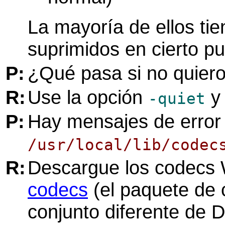
La mayoría de ellos tie
suprimidos en cierto pu
P:
¿Qué pasa si no quier
R:
Use la opción
y 
-quiet
P:
Hay mensajes de error
/usr/local/lib/codec
R:
Descargue los codecs
codecs
(el paquete de c
conjunto diferente de DL