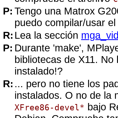
P:
Tengo una Matrox G2
puedo compilar/usar el
R:
Lea la sección
mga_vi
P:
Durante 'make',
MPlay
bibliotecas de X11. No
instalado!?
R:
... pero no tiene los p
instalados. O no de la
bajo R
XFree86-devel*