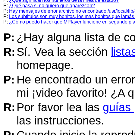
P:
¿Qué significan los números de la línea de estado?
P:
¿Qué pasa si no quiero que aparezcan?
P:
Hay mensajes de error archivo no encontrado /usr/local/lib/c
P:
Los subtitulos son muy bonitos, los mas bonitos que jamás h
P:
¿Cómo puedo hacer que MPlayer funcione en segundo pl
P:
¿Hay alguna lista de c
R:
Sí. Vea la sección
list
homepage.
P:
He encontrado un error
mi ¡video favorito! ¿A 
R:
Por favor lea las
guías 
las instrucciones.
P:
Cuando inicio la repro