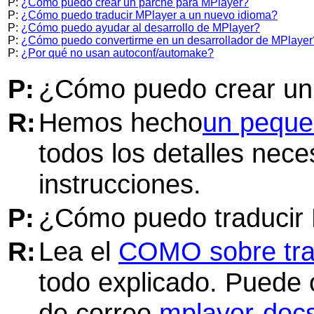
P:
¿Cómo puedo crear un parche para MPlayer?
P:
¿Cómo puedo traducir MPlayer a un nuevo idioma?
P:
¿Cómo puedo ayudar al desarrollo de MPlayer?
P:
¿Cómo puedo convertirme en un desarrollador de MPlayer
P:
¿Por qué no usan autoconf/automake?
P:
¿Cómo puedo crear un
R:
Hemos hecho
un pequ
todos los detalles nece
instrucciones.
P:
¿Cómo puedo traducir
R:
Lea el
COMO sobre tra
todo explicado. Puede 
de correo
mplayer-doc