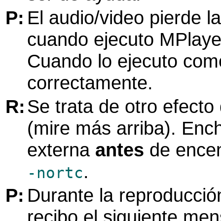
P:
El audio/video pierde l
cuando ejecuto
MPlaye
Cuando lo ejecuto com
correctamente.
R:
Se trata de otro efecto
(mire más arriba). Enc
externa
antes
de encend
.
-nortc
P:
Durante la reproducció
recibo el siguiente men