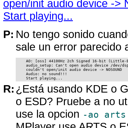
open/init audio device -
Start playing...
P:
No tengo sonido cuand
sale un error parecido 
    AO: [oss] 44100Hz 2ch Signed 16-bit (Little-E
    audio_setup: Can't open audio device /dev/dsp
    couldn't open/init audio device -> NOSOUND

    Audio: no sound!!!

R:
¿Está usando KDE o 
o ESD? Pruebe a no uti
use la opcion
-ao arts
MPlayer
use ARTS o E