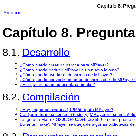
Capítulo 8. Preg
Anterior
Capítulo 8. Pregunt
8.1.
Desarrollo
P:
¿Cómo puedo crear un parche para MPlayer?
P:
¿Cómo puedo traducir MPlayer a un nuevo idioma?
P:
¿Cómo puedo ayudar al desarrollo de MPlayer?
P:
¿Cómo puedo convertirme en un desarrollador de MPlayer?
P:
¿Por qué no usan autoconf/automake?
8.2.
Compilación
P:
¿Hay paquetes binarios (RPM/deb) de MPlayer?
P:
Configure termina con este texto, y ¡MPlayer no compila! Su
P:
Tengo una Matrox G200/G400/G450/G550, ¿cómo puedo comp
P:
Durante 'make', MPlayer se queja de algunas bibliotecas de