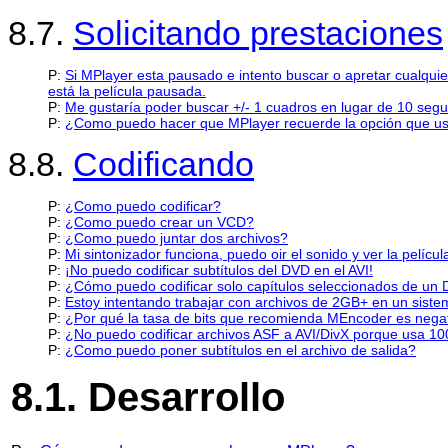
8.7.
Solicitando prestaciones
P:
Si MPlayer esta pausado e intento buscar o apretar cualqui
está la película pausada.
P:
Me gustaría poder buscar +/- 1 cuadros en lugar de 10 seg
P:
¿Como puedo hacer que MPlayer recuerde la opción que usé
8.8.
Codificando
P:
¿Como puedo codificar?
P:
¿Como puedo crear un VCD?
P:
¿Como puedo juntar dos archivos?
P:
Mi sintonizador funciona, puedo oir el sonido y ver la pelícu
P:
¡No puedo codificar subtítulos del DVD en el AVI!
P:
¿Cómo puedo codificar solo capítulos seleccionados de un
P:
Estoy intentando trabajar con archivos de 2GB+ en un sist
P:
¿Por qué la tasa de bits que recomienda MEncoder es nega
P:
¿No puedo codificar archivos ASF a AVI/DivX porque usa 10
P:
¿Como puedo poner subtítulos en el archivo de salida?
8.1. Desarrollo