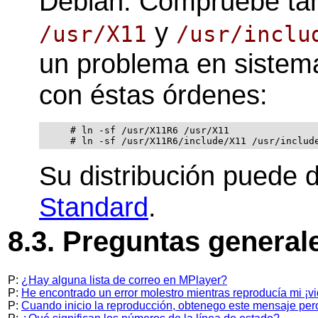
Debian. Compruebe tamb
y
/usr/X11
/usr/inclu
un problema en sistem
con éstas órdenes:
     # ln -sf /usr/X11R6 /usr/X11

Su distribución puede d
Standard
.
8.3. Preguntas general
P:
¿Hay alguna lista de correo en MPlayer?
P:
He encontrado un error molestro mientras reproducía mi ¡vi
P:
Cuando inicio la reproducción, obtenego este mensaje pero 