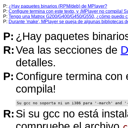
P:
¿Hay paquetes binarios (RPM/deb) de MPlayer?
P:
Configure termina con este texto, y ¡MPlayer no compila! Su
P:
Tengo una Matrox G200/G400/G450/G550, ¿cómo puedo com
P:
Durante 'make', MPlayer se queja de algunas bibliotecas 
P:
¿Hay paquetes binari
R:
Vea las secciones de
D
detalles.
P:
Configure termina con e
compila!
Su gcc no soporta ni un i386 para '-march' and '
R:
Si su gcc no está inst
compruebe el archivo
c