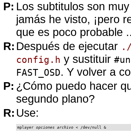
P:
Los subtitulos son muy
jamás he visto, ¡pero r
que es poco probable ..
R:
Después de ejecutar
.
y sustituir
config.h
#un
. Y volver a co
FAST_OSD
P:
¿Cómo puedo hacer q
segundo plano?
R:
Use:
mplayer 
opciones
archivo
 < /dev/null &