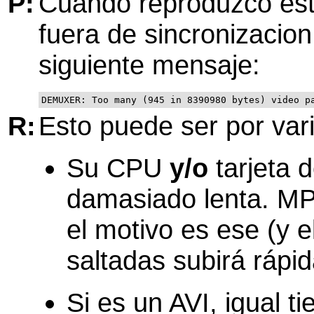
P:
Cuando reproduzco esta
fuera de sincronizacio
siguiente mensaje:
DEMUXER: Too many (945 in 8390980 bytes) video p
R:
Esto puede ser por var
Su CPU
y/o
tarjeta 
damasiado lenta.
MP
el motivo es ese (y 
saltadas subirá rápi
Si es un AVI, igual ti