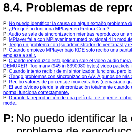
8.4. Problemas de rep
P:
No puedo identificar la causa de algun extraño problema d
P:
¿Por qué no funciona MPlayer en Fedora Core?
P:
Audio se sale de sincronizacion mientras reproduzco un ar
P:
MPlayer falla con MPlayer interrupted by signal 4 in modu
P:
Tengo un problema con [su administrador de ventanas] y re
P:
Cuando empiezo MPlayer bajo KDE solo recibo una pantal
empieza a salir.
P:
Cuando reproduzco esta pelicula sale el video-audio fuera 
DEMUXER: Too many (945 in 8390980 bytes) video packets in 
P:
Cuando intento recibir de mi sintonizador, funciona, pero l
P:
¡Tengo problemas con sincronizacion A/V. Algunos de mis 
P:
Recibo valores de porcentaje muy extraños (demasiado gran
P:
El audio/video pierde la sincronización totalmente cuando 
normal funciona correctamente.
P:
Durante la reproducción de una película, de repente recibo e
mode...
P:
No puedo identificar la
problema de reproducc