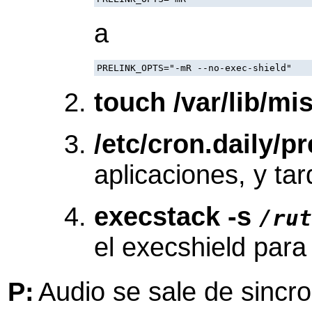
a
touch /var/lib/mi
/etc/cron.daily/pr
aplicaciones, y ta
execstack -s
/rut
el execshield para
P:
Audio se sale de sincr