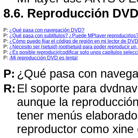
8.6. Reproducción DV
P:
¿Qué pasa con navegación DVD?
P:
¿Qué pasa con subtítulos? ¿Puede MPlayer reproducirlos
P:
¿Cómo puedo fijar el código de región en mi lector de DV
P:
¿Necesito ser (setuid) root/setuid para poder reproducir u
P:
¿Es posible reproducir/codificar solo unos capítulos selec
P:
¡Mi reproducción DVD es lenta!
P:
¿Qué pasa con naveg
R:
El soporte para dvdna
aunque la reproducción
tener menús elaborados
reproductor como
xine