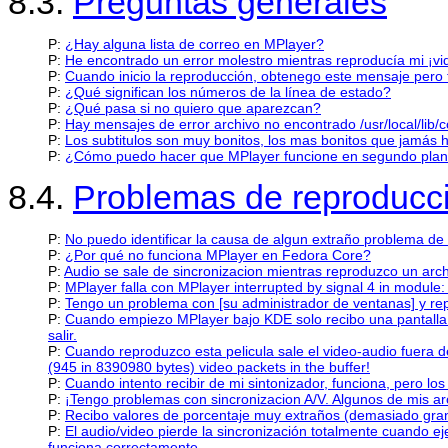
8.3.
Preguntas generales
P:
¿Hay alguna lista de correo en MPlayer?
P:
He encontrado un error molestro mientras reproducía mi ¡vi
P:
Cuando inicio la reproducción, obtenego este mensaje pero t
P:
¿Qué significan los números de la línea de estado?
P:
¿Qué pasa si no quiero que aparezcan?
P:
Hay mensajes de error archivo no encontrado /usr/local/lib/co
P:
Los subtitulos son muy bonitos, los mas bonitos que jamás he
P:
¿Cómo puedo hacer que MPlayer funcione en segundo pla
8.4.
Problemas de reproducc
P:
No puedo identificar la causa de algun extraño problema de
P:
¿Por qué no funciona MPlayer en Fedora Core?
P:
Audio se sale de sincronizacion mientras reproduzco un arch
P:
MPlayer falla con MPlayer interrupted by signal 4 in module
P:
Tengo un problema con [su administrador de ventanas] y rep
P:
Cuando empiezo MPlayer bajo KDE solo recibo una pantall
salir.
P:
Cuando reproduzco esta pelicula sale el video-audio fuera 
(945 in 8390980 bytes) video packets in the buffer!
P:
Cuando intento recibir de mi sintonizador, funciona, pero lo
P:
¡Tengo problemas con sincronizacion A/V. Algunos de mis ar
P:
Recibo valores de porcentaje muy extraños (demasiado grand
P:
El audio/video pierde la sincronización totalmente cuando e
funciona correctamente.