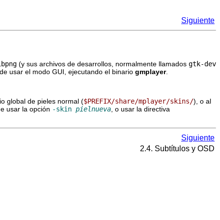
Siguiente
ibpng
(y sus archivos de desarrollos, normalmente llamados
gtk-dev
ede usar el modo GUI, ejecutando el binario
gmplayer
.
io global de pieles normal (
$PREFIX/share/mplayer/skins/
), o al
de usar la opción
-skin
pielnueva
, o usar la directiva
Siguiente
2.4. Subtítulos y OSD