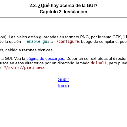
2.3. ¿Qué hay acerca de la GUI?
Capítulo 2. Instalación
son). Las pieles están guardadas en formato PNG, por lo tanto GTK,
l
ndo la opción
--enable-gui
a
./configure
. Luego de compilarlo, pu
s, debido a razones técnicas.
 la GUI. Vea la
página de descargas
. Deberían ser extraídas al director
usca en esos directorios por un directorio llamado
default
, pero pue
rio
*/skins//pielnueva
.
Subir
Inicio