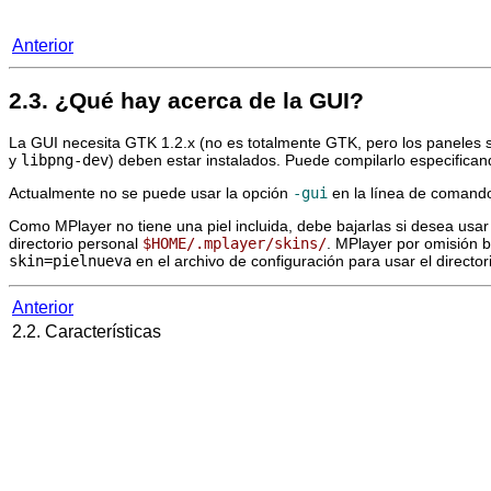
Anterior
2.3. ¿Qué hay acerca de la GUI?
La GUI necesita GTK 1.2.x (no es totalmente GTK, pero los paneles 
y
libpng-dev
) deben estar instalados. Puede compilarlo especifica
Actualmente no se puede usar la opción
-gui
en la línea de comando
Como
MPlayer
no tiene una piel incluida, debe bajarlas si desea usar
directorio personal
$HOME/.mplayer/skins/
.
MPlayer
por omisión b
skin=pielnueva
en el archivo de configuración para usar el directo
Anterior
2.2. Características