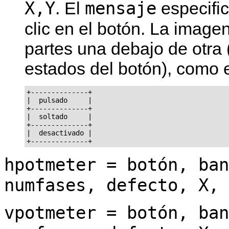
X,Y
mensaje
. El
especifi
clic en el botón. La imag
partes una debajo de otra 
estados del botón), como 
+--------------+

|  pulsado     |

+--------------+

|  soltado     |

+--------------+

|  desactivado |

hpotmeter = botón, ban
numfases, defecto, X, 
vpotmeter = botón, ban