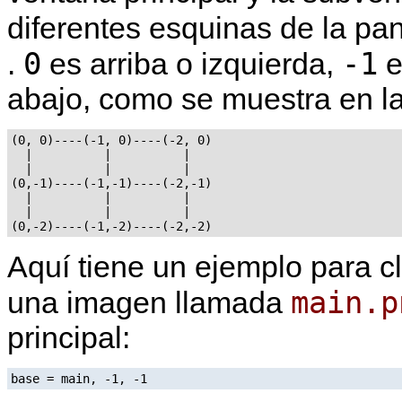
diferentes esquinas de la pa
0
-1
.
es arriba o izquierda,
e
abajo, como se muestra en la 
(0, 0)----(-1, 0)----(-2, 0)

  |          |          |

  |          |          |

(0,-1)----(-1,-1)----(-2,-1)

  |          |          |

  |          |          |

Aquí tiene un ejemplo para cl
main.p
una imagen llamada
principal:
base = main, -1, -1