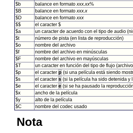
$b
balance en formato
xxx.xx
%
$B
balance en formato
xxx.x
$D
balance en formato
xxx
$$
el caracter $
$a
un caracter de acuerdo con el tipo de audio (
$t
número de pista (en lista de reproducción)
$o
nombre del archivo
$f
nombre del archivo en minúsculas
$F
nombre del archivo en mayúsculas
$T
un caracter en función del tipo de flujo (archiv
$p
el caracter
p
(si una película está siendo mostr
$s
el caracter
s
(si la película ha sido detenida y l
$e
el caracter
e
(si se ha pausado la reproducción 
$x
ancho de la película
$y
alto de la película
$C
nombre del codec usado
Nota