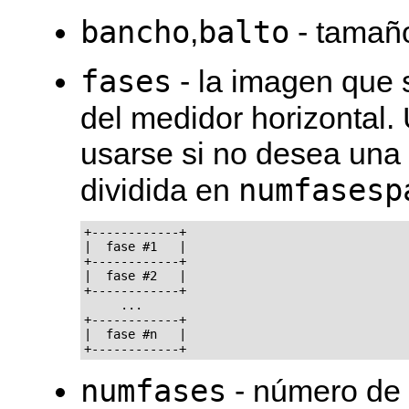
bancho
balto
,
- tamaño
fases
- la imagen que s
del medidor horizontal.
usarse si no desea una
numfasesp
dividida en
+------------+

|  fase #1   |

+------------+

|  fase #2   |

+------------+

     ...

+------------+

|  fase #n   |

numfases
- número de 