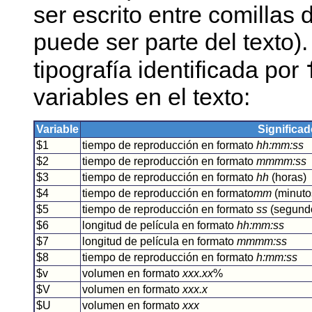
ser escrito entre comillas 
puede ser parte del texto)
tipografía identificada por
variables en el texto:
Variable
Significa
$1
tiempo de reproducción en formato
hh:mm:ss
$2
tiempo de reproducción en formato
mmmm:ss
$3
tiempo de reproducción en formato
hh
(horas)
$4
tiempo de reproducción en formato
mm
(minuto
$5
tiempo de reproducción en formato
ss
(segund
$6
longitud de película en formato
hh:mm:ss
$7
longitud de película en formato
mmmm:ss
$8
tiempo de reproducción en formato
h:mm:ss
$v
volumen en formato
xxx.xx
%
$V
volumen en formato
xxx.x
$U
volumen en formato
xxx